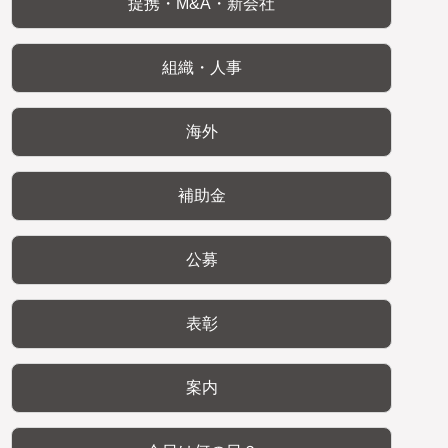
提携・M&A・新会社
組織・人事
海外
補助金
公募
表彰
案内