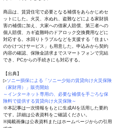
商品は、賃貸住宅で必要となる補償をあらかじめセ
ットにした。火災、水ぬれ、盗難などによる家財損
害の補償に加え、大家への借家人賠償、第三者への
個人賠償、カギ盗難時のドアロック交換費用などに
対応する。水回りトラブルなどを支援する「住まい
のかけつけサービス」も用意した。申込みから契約
内容の確認、保険金請求までスマートフォンで完結
でき、PCからの手続きにも対応する。
【出典】
▷
ソニー損保による「ソニー少短の賃貸向け火災保険
（家財用）」販売開始
～インターネット専用の、必要な補償を手ごろな保
険料で提供する賃貸向け火災保険～
※本記事は一次情報をもとに生成AIを活用した要約
です。詳細は公表資料をご確認ください。
※掲載画像は公表資料またはホームページからの引用