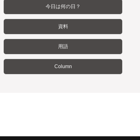
今日は何の日？
資料
用語
Column