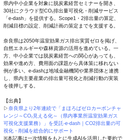
県内中小企業を対象に脱炭素経営セミナーを開き、
30社にクラウド型CO₂排出量可視化・削減サービス
「e-dash」を提供する。Scope1・2排出量の算定、
削減目標の設定、削減計画の策定までを支援する。
奈良県は2050年温室効果ガス排出実質ゼロを掲げ、
自然エネルギーや森林資源の活用を進めている。一
方、中小企業では脱炭素経営への関心があっても、
効果や進め方、費用面の課題から具体策に移れない
例が多い。e-dashは地域金融機関や業界団体と連携
し、県内主要産業の排出量可視化と削減行動の実装
を後押しする。
【出典】
▷
奈良県より2年連続で「まほろばゼロカーボンチャ
レンジ～CO₂見える化～（県内事業所温室効果ガス
可視化支援業務）」を受託-e-dash｜CO2排出量の可
視化・削減を総合的にサポート
※本記事は一次情報をもとに生成AIを活用した要約で