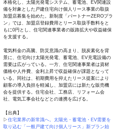
本格化し、太陽光発電システム、蓄電池、EV関連設
備を対象とした戸建住宅向け個人リース事業の取扱
加盟店募集を始めた。新制度「パートナーZEROプラ
ン」では、加盟店登録費用とリース取扱手数料をと
もに0円とし、住宅関連事業者の販路拡大や収益確保
を支援する。
電気料金の高騰、防災意識の高まり、脱炭素化を背
景に、住宅向け太陽光発電、蓄電池、EV充電設備の
需要は広がっている。一方、住宅関連事業者は資材
価格や人件費、金利上昇で収益確保が課題となって
いる。同社は、初期費用を抑えたリース提案により
顧客の導入負担を軽減し、加盟店には新たな販売機
会を提供する。住宅会社、工務店、リフォーム会
社、電気工事会社などとの連携を広げる。
【出典】
▷
住宅業界の新常識へ。太陽光・蓄電池・EV需要を
取り込む「一般戸建て向け個人リース」新プラン始