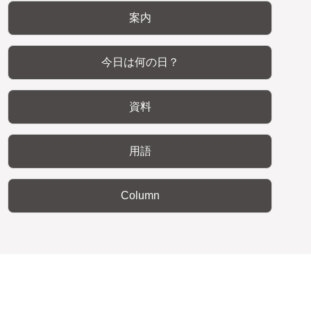
案内
今日は何の日？
資料
用語
Column