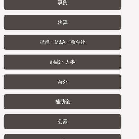
事例
決算
提携・M&A・新会社
組織・人事
海外
補助金
公募