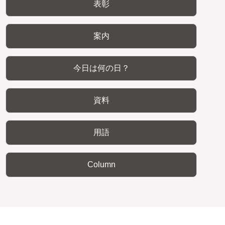
表彰
案内
今日は何の日？
資料
用語
Column