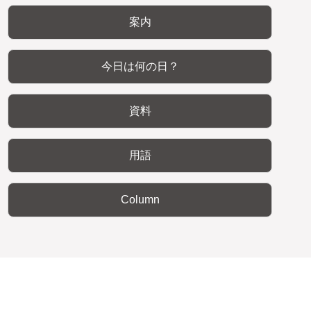
案内
今日は何の日？
資料
用語
Column