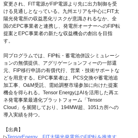
変更され、FIT電源がFIP電源より先に出力制御を受
ける見通しとなっている。九州エリアを中心にFIT太
陽光発電所の収益悪化リスクが意識されるなか、全
国のEPC事業者と連携し、発電所オーナーへのFIP転
提案とEPC事業者の新たな収益機会の創出を目指
す。
同プログラムでは、FIP転・蓄電池併設シミュレーシ
ョンの無償提供、アグリゲーションフィーの一部還
元、FIP移行申請の有償代行、営業・技術サポートな
どを用意する。EPC事業者は、PCS交換や蓄電池追
加工事、O&M受託、需給調整市場参加に向けた提案
機会を得られる。Tensor EnergyはAIを活用した再エ
ネ発電事業最適化プラットフォーム「Tensor
Cloud」を展開しており、194MW超、1051カ所への
導入実績を持つ。
【出典】
▷
TensorEnergy、FIT太陽光発電所のFIP転を推進す