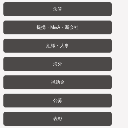
決算
提携・M&A・新会社
組織・人事
海外
補助金
公募
表彰