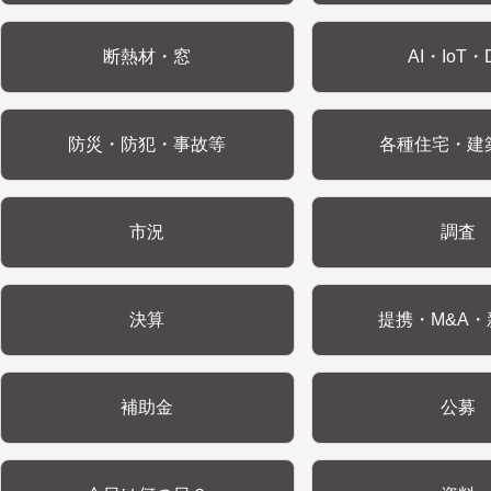
断熱材・窓
AI・IoT・
防災・防犯・事故等
各種住宅・建
市況
調査
決算
提携・M&A・
補助金
公募