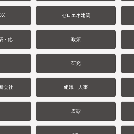
DX
ゼロエネ建築
築・他
政策
研究
新会社
組織・人事
表彰