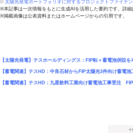
▷
太陽光発電ポートフォリオに対するプロジェクトファイナン
※本記事は一次情報をもとに生成AIを活用した要約です。詳
※掲載画像は公表資料またはホームページからの引用です。
【太陽光発電】テスホールディングス：FIP転＋蓄電池併設を
【蓄電関連】テスHD：中良石材からFIP太陽光3件向け蓄電池工
【蓄電関連】テスHD：九星飲料工業向け蓄電池工事受注 FI
«