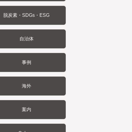
脱炭素・SDGs・ESG
自治体
事例
海外
案内