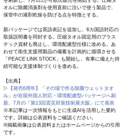
を刷新し、7月1日から順次販売を開始する。圧縮タ
オルに除菌消臭剤を使用直前に注いで使う製品で、
保管中の液剤乾燥を防げる点を特徴とする。
新パッケージでは英語表記を追加し、6カ国語対応の
取扱説明書を同封する。圧縮タオル固定用のプラス
チック資材も廃止し、環境配慮型仕様に改める。あ
わせて衛生支援用製品の備蓄を計画的に循環させる
「PEACE LINK STOCK」も開始し、有事に備えた持
続可能な支援体制づくりを進める。
【出典】
▷
【発売6周年】「その場で作る除菌ウェットタオ
ル」が在留外国人対応・環境配慮型パッケージへ刷
新。7月の「第13回震災対策技術展大阪」にて発表
※本記事は一次情報をもとに生成AIを活用した要約
です。詳細は公表資料をご確認ください。
※掲載画像は公表資料またはホームページからの引用
です。