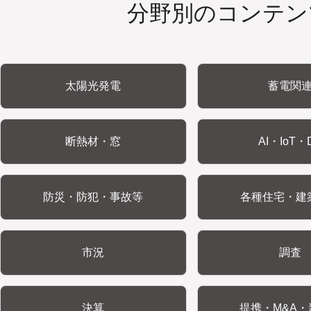
分野別のコンテン
太陽光発電
蓄電関
断熱材・窓
AI・IoT・
防災・防犯・事故等
各種住宅・建
市況
調査
決算
提携・M&A・