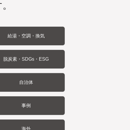
す。
給湯・空調・換気
脱炭素・SDGs・ESG
自治体
事例
海外