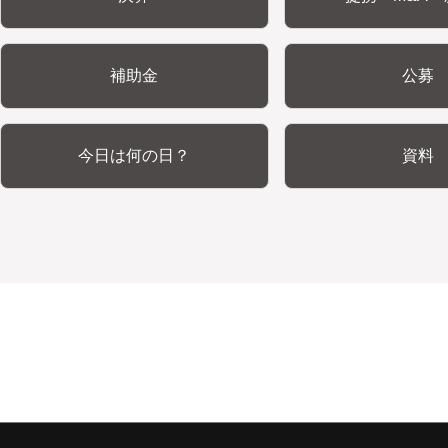
補助金
公募
今日は何の日？
資料