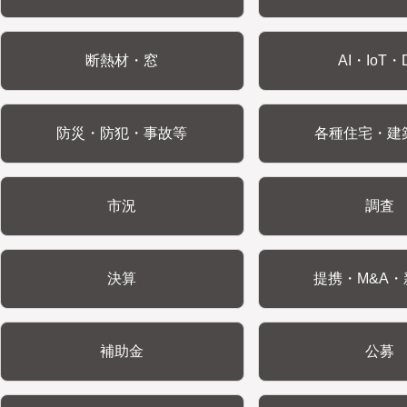
断熱材・窓
AI・IoT・
防災・防犯・事故等
各種住宅・建
市況
調査
決算
提携・M&A・
補助金
公募