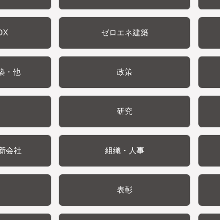
DX
ゼロエネ建築
築・他
政策
研究
新会社
組織・人事
表彰