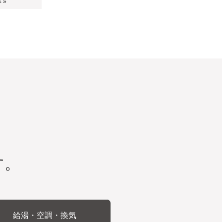
 »
す。
給湯・空調・換気