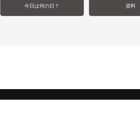
今日は何の日？
資料
みんな