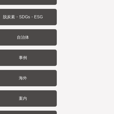
脱炭素・SDGs・ESG
自治体
事例
海外
案内