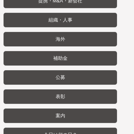
提携・M&A・新会社
組織・人事
海外
補助金
公募
表彰
案内