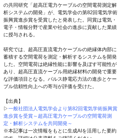
の共同研究「超高圧電力ケーブルの空間電荷測定解
析システムの開発」が、電気学会の第82回電気学術
振興賞進歩賞を受賞したと発表した。同賞は電気・
電子・情報分野で産業や社会の進歩に貢献した業績
に授与される。
研究では、超高圧直流電力ケーブルの絶縁体内部に
蓄積する空間電荷を測定・解析するシステムを開発
した。空間電荷は絶縁性能に影響を及ぼす可能性が
あり、超高圧直流ケーブル用絶縁材料の開発で重要
な評価項目となる。パルス静電応力法の進歩とケー
ブル信頼性向上への寄与が評価を受けた。
【出典】
▷
一般社団法人電気学会より第82回電気学術振興賞
進歩賞を受賞～超高圧電力ケーブルの空間電荷測
定・解析システムを共同開発～
※本記事は一次情報をもとに生成AIを活用した要約