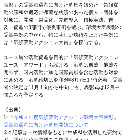
表彰」の受賞者選考に向けた募集を始めた。気候変
動の緩和や適応に顕著な功績のあった個人・団体を
対象に、開発・製品化、先進導入・積極実践、普
及・促進の3部門で優良事例を選ぶ。環境大臣表彰の
受賞事例の中から、特に著しい功績を上げた事例に
は「気候変動アクション大賞」を授与する。
ユース層の活動促進を目的に「気候変動アクション
ユース・アワード」も設ける。応募は自薦・他薦を
問わず、国内活動に加え国際貢献を含む活動も対象
に含める。応募締切は令和8年8月7日17時必着。受賞
者の決定は11月上旬から中旬ごろ、表彰式は12月中
旬ごろを予定する。
【出典】
▷
「令和８年度気候変動アクション環境大臣表彰」
受賞者選考に向けた募集開始について
※本記事は一次情報をもとに生成AIを活用した要約で
す。詳細は公表資料をご確認ください。