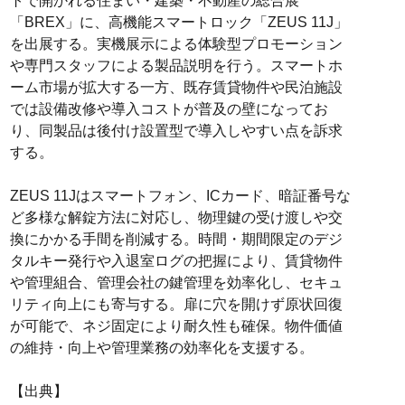
トで開かれる住まい・建築・不動産の総合展
「BREX」に、高機能スマートロック「ZEUS 11J」
を出展する。実機展示による体験型プロモーション
や専門スタッフによる製品説明を行う。スマートホ
ーム市場が拡大する一方、既存賃貸物件や民泊施設
では設備改修や導入コストが普及の壁になってお
り、同製品は後付け設置型で導入しやすい点を訴求
する。
ZEUS 11Jはスマートフォン、ICカード、暗証番号な
ど多様な解錠方法に対応し、物理鍵の受け渡しや交
換にかかる手間を削減する。時間・期間限定のデジ
タルキー発行や入退室ログの把握により、賃貸物件
や管理組合、管理会社の鍵管理を効率化し、セキュ
リティ向上にも寄与する。扉に穴を開けず原状回復
が可能で、ネジ固定により耐久性も確保。物件価値
の維持・向上や管理業務の効率化を支援する。
【出典】