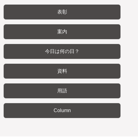
表彰
案内
今日は何の日？
資料
用語
Column