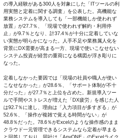
の導入経験がある300人を対象にした「ITツールの利
用実態と定着に関する調査」を公表した。高機能な
業務システムを導入しても「一部機能しか使われず
放置」が27.7％、「現場で使われず解約・利用停
止」が9.7％となり、計37.4％が十分に定着していな
い実態が明らかになった。人手不足や業務属人化を
背景にDX需要が高まる一方、現場で使いこなせない
システム投資が経営の重荷になる構図が浮き彫りに
なった。
定着しなかった要因では「現場の社員や職人が使い
こなせなかった」が28.6％、「サポート体制が不十
分だった」が27.7％と上位を占めた。新規導入ツー
ルで手間やストレスが増えた「DX疲労」を感じた人
は92.7％に達し、理由は「入力項目が多すぎる」が
52.6％、「操作が複雑で覚える時間がない」が
48.8％だった。78.6％がExcelのような操作感のまま
クラウド一元管理できるシステムなら定着が早まる
と回答しており、同社は「AnyONE」のExcelライク