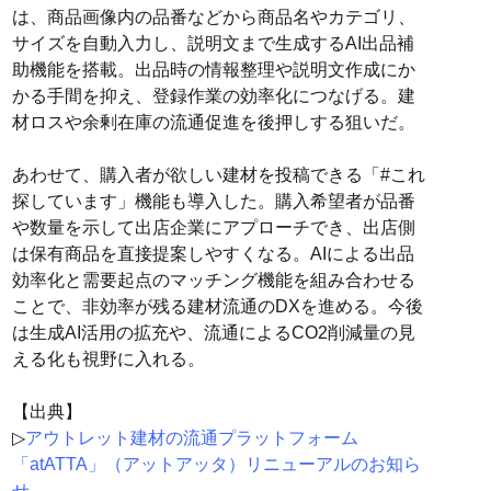
は、商品画像内の品番などから商品名やカテゴリ、
サイズを自動入力し、説明文まで生成するAI出品補
助機能を搭載。出品時の情報整理や説明文作成にか
かる手間を抑え、登録作業の効率化につなげる。建
材ロスや余剰在庫の流通促進を後押しする狙いだ。
あわせて、購入者が欲しい建材を投稿できる「#これ
探しています」機能も導入した。購入希望者が品番
や数量を示して出店企業にアプローチでき、出店側
は保有商品を直接提案しやすくなる。AIによる出品
効率化と需要起点のマッチング機能を組み合わせる
ことで、非効率が残る建材流通のDXを進める。今後
は生成AI活用の拡充や、流通によるCO2削減量の見
える化も視野に入れる。
【出典】
▷
アウトレット建材の流通プラットフォーム
「atATTA」（アットアッタ）リニューアルのお知ら
せ