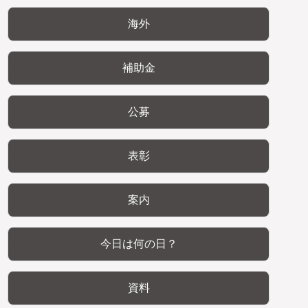
海外
補助金
公募
表彰
案内
今日は何の日？
資料