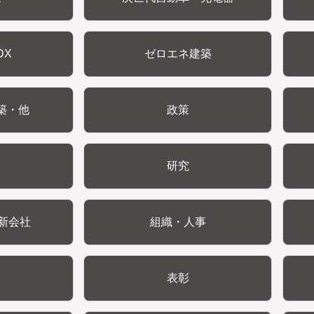
DX
ゼロエネ建築
築・他
政策
研究
新会社
組織・人事
表彰