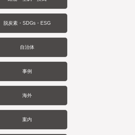
脱炭素・SDGs・ESG
自治体
事例
海外
案内