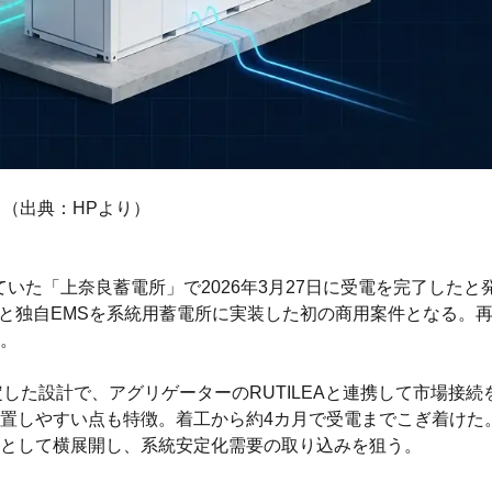
（出典：HPより）
ていた「上奈良蓄電所」で2026年3月27日に受電を完了したと
ムと独自EMSを系統用蓄電所に実装した初の商用案件となる。
。
した設計で、アグリゲーターのRUTILEAと連携して市場接続
置しやすい点も特徴。着工から約4カ月で受電までこぎ着けた。
として横展開し、系統安定化需要の取り込みを狙う。