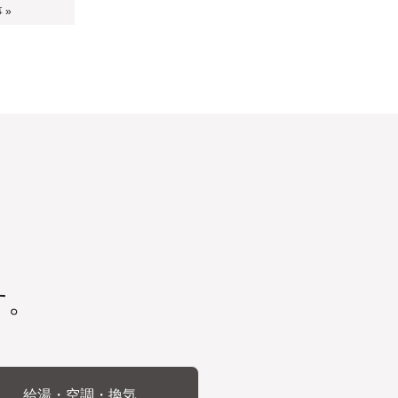
 »
す。
給湯・空調・換気