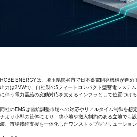
HOBE ENERGYは、埼玉県熊谷市で日本蓄電開発機構が進め
出力は2MWで、自社製の5フィートコンパクト型蓄電システ
に伴う電力需給の変動対応を支えるインフラとして位置づける
同社のEMSは需給調整市場への対応やリアルタイム制御を想定
ナより小型の筐体により、狭小地や搬入制約のある立地でも設
装、市場接続支援を一体化したワンストップ型ソリューション