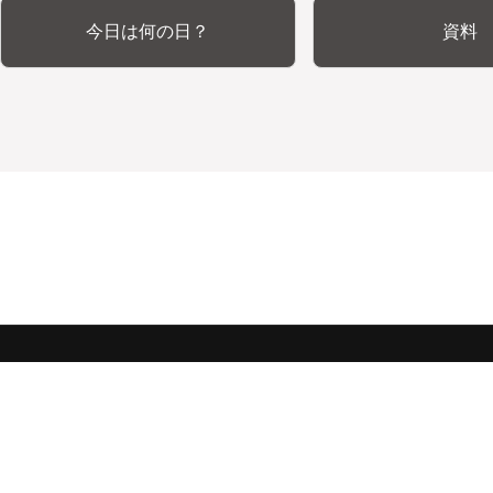
今日は何の日？
資料
みんな