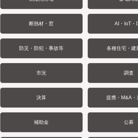
断熱材・窓
AI・IoT・
防災・防犯・事故等
各種住宅・建
市況
調査
決算
提携・M&A・
補助金
公募