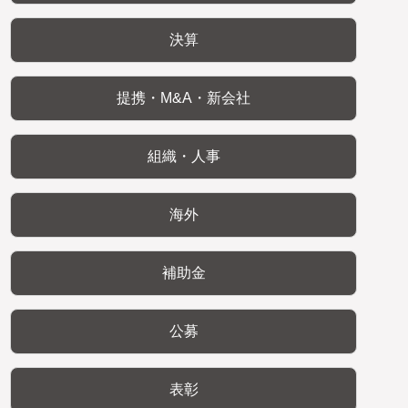
決算
提携・M&A・新会社
組織・人事
海外
補助金
公募
表彰