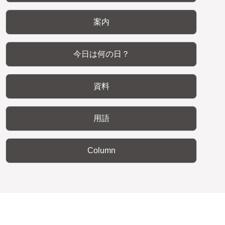
案内
今日は何の日？
資料
用語
Column