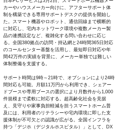
日本PCサービスは3月2日、スマートホーム機器メー
カーやハウスメーカー向けに、アフターサポート体
制を構築できる専用サポートデスクの提供を開始し
た。スマート機器やロボット、通信回線まで横断的
に対応し、宅内ネットワーク環境や複数メーカー製
品の連携設定など、複雑化する問い合わせに応じ
る。全国380拠点の訪問・持込網と24時間365日対応
のコールセンター基盤を活用し、最短即日対応や年
間42万件の実績を背景に、メーカー単独では難しい
体制整備を支援する。
サポート時間は9時～21時で、オプションにより24時
間対応も可能。月額11万円から利用でき、シェアー
ドブースや専用ブースの選択により月数件から1,000
件規模まで柔軟に対応する。超高齢化社会を見据
え、見守りや家事負担軽減を担うスマートホーム普
及には、利用者のリテラシーや宅内環境に即した支
援体制が不可欠との認識が広がる。全国インフラを
持つ「デジホ（デジタルホスピタル）」として、DX