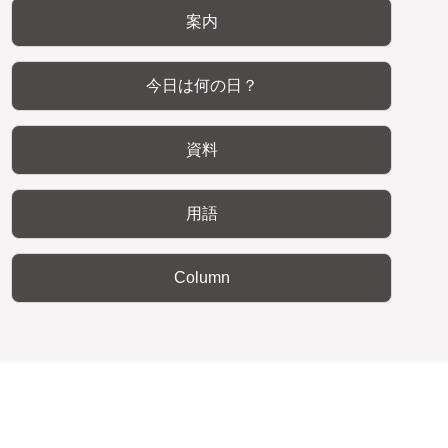
案内
今日は何の日？
資料
用語
Column