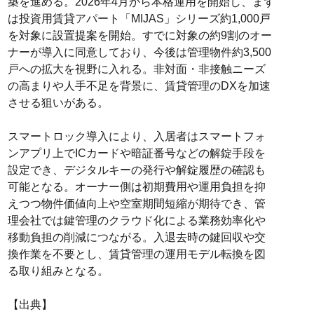
築を進める。2026年4月から本格運用を開始し、まず
は投資用賃貸アパート「MIJAS」シリーズ約1,000戸
を対象に設置提案を開始。すでに対象の約9割のオー
ナーが導入に同意しており、今後は管理物件約3,500
戸への拡大を視野に入れる。非対面・非接触ニーズ
の高まりや人手不足を背景に、賃貸管理のDXを加速
させる狙いがある。
スマートロック導入により、入居者はスマートフォ
ンアプリ上でICカードや暗証番号などの解錠手段を
設定でき、デジタルキーの発行や解錠履歴の確認も
可能となる。オーナー側は初期費用や運用負担を抑
えつつ物件価値向上や空室期間短縮が期待でき、管
理会社では鍵管理のクラウド化による業務効率化や
移動負担の削減につながる。入退去時の鍵回収や交
換作業を不要とし、賃貸管理の運用モデル転換を図
る取り組みとなる。
【出典】