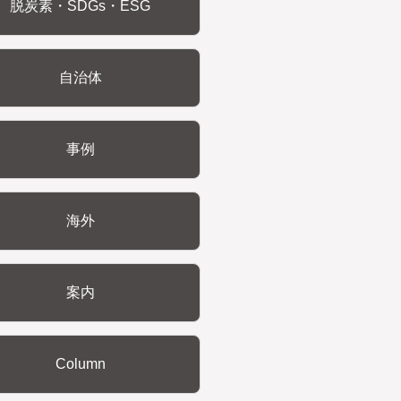
脱炭素・SDGs・ESG
自治体
事例
海外
案内
Column