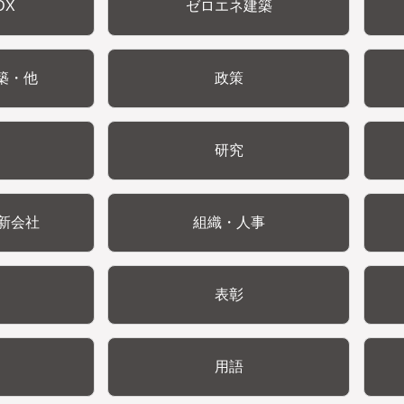
DX
ゼロエネ建築
築・他
政策
研究
新会社
組織・人事
表彰
用語