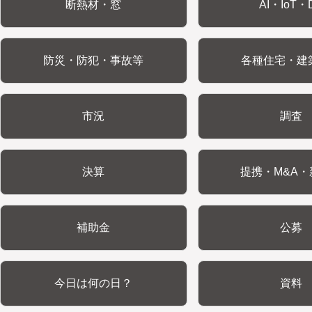
断熱材・窓
AI・IoT・
防災・防犯・事故等
各種住宅・建
市況
調査
決算
提携・M&A・
補助金
公募
今日は何の日？
資料