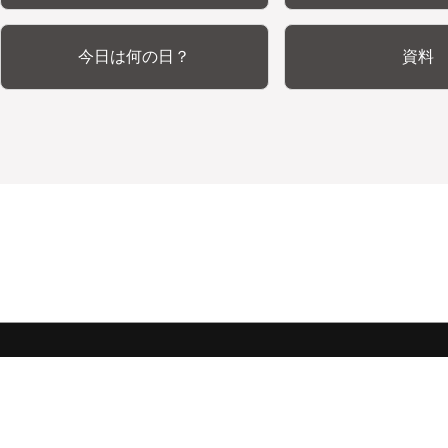
今日は何の日？
資料
みんな