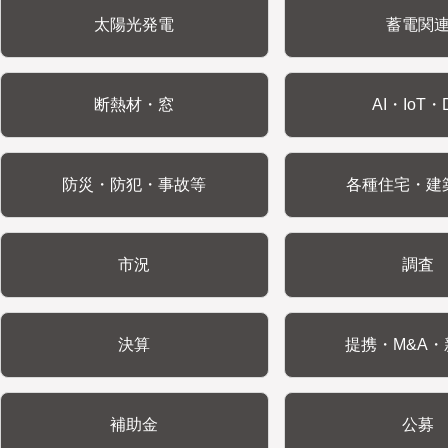
太陽光発電
蓄電関
断熱材・窓
AI・IoT・
防災・防犯・事故等
各種住宅・建
市況
調査
決算
提携・M&A・
補助金
公募