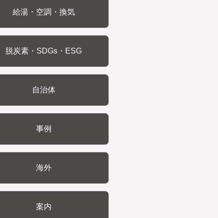
給湯・空調・換気
脱炭素・SDGs・ESG
自治体
事例
海外
案内