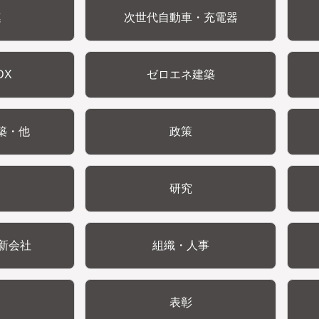
連
次世代自動車・充電器
DX
ゼロエネ建築
築・他
政策
研究
新会社
組織・人事
表彰