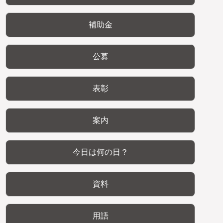
補助金
公募
表彰
案内
今日は何の日？
資料
用語