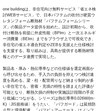
one buildingは、非住宅向け無料サービス「省エネ検
討WEBサービス」で、日本パフテムの吹付け硬質ウ
レタンフォーム断熱材「パフテムフォームシリー
ズ」の製品データ提供を始めた。設計初期から、吹
付け断熱を前提に外皮性能（BPIm）と一次エネルギ
ー消費量（BEIm）までをブラウザ上で可視化でき、
非住宅の省エネ適合判定やZEBを見据えた仕様検討
を支援する。取り組みは、高島が提供する断熱材情
報とのデータ連携で実現した。
製品名・厚み・熱伝導率などの仕様値を選定画面か
ら呼び出せるため、手入力の負担を抑えつつ検討速
度を高める。梁・柱・配管周りなど納まり制約が多
い非住宅でも、密着・充填の特性を踏まえた評価が
可能となり、断熱欠損の抑制や実施設計段階の手戻
り低減につながる。シリーズは熱伝導率0.026W/(m･
K)〈JIS規格値〉をうたい、「パフガード」は延焼防
止型と環境配慮、「パフピュア―エース」はノンフ