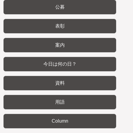
公募
表彰
案内
今日は何の日？
資料
用語
Column