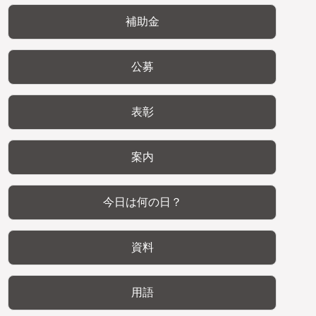
補助金
公募
表彰
案内
今日は何の日？
資料
用語