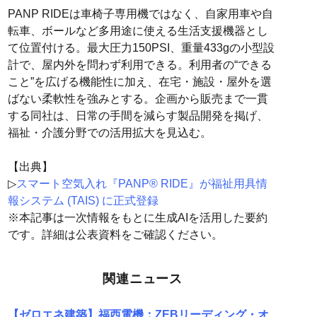
PANP RIDEは車椅子専用機ではなく、自家用車や自
転車、ボールなど多用途に使える生活支援機器とし
て位置付ける。最大圧力150PSI、重量433gの小型設
計で、屋内外を問わず利用できる。利用者の“できる
こと”を広げる機能性に加え、在宅・施設・屋外を選
ばない柔軟性を強みとする。企画から販売まで一貫
する同社は、日常の手間を減らす製品開発を掲げ、
福祉・介護分野での活用拡大を見込む。
【出典】
▷
スマート空気入れ『PANP®︎ RIDE』が福祉用具情
報システム (TAIS) に正式登録
※本記事は一次情報をもとに生成AIを活用した要約
です。詳細は公表資料をご確認ください。
関連ニュース
【ゼロエネ建築】福西電機：ZEBリーディング・オ