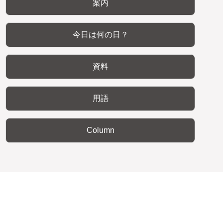
案内
今日は何の日？
資料
用語
Column