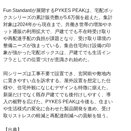
Fun Standardが展開するPYKES PEAKは、宅配ボッ
クスシリーズの累計販売数が5.6万個を超えた。集計
対象は2024年から現在まで。共働き世帯の増加やネ
ット通販の利用拡大で、戸建てでも不在時受け取り
や再配達手配の負担が課題となり、受け取り環境の
整備ニーズが強まっている。集合住宅向け設備の印
象が強かった宅配ボックスは、戸建てでも生活イン
フラとしての位置づけが意識され始めた。
同シリーズは工事不要で設置でき、玄関前や敷地内
に置きやすい点を訴求する。屋外設置を想定した仕
様や、住宅外観になじむデザインも特徴に据えた。
新築だけでなく既存戸建てでも後付けしやすく、導
入の裾野を広げた。PYKES PEAKは今後も、住まい
や生活様式の変化に合わせた製品開発を進め、受け
取りストレスの軽減と再配達削減への貢献を狙う。
【出典】