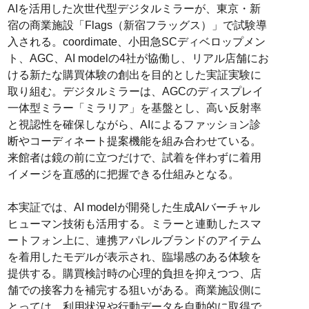
AIを活用した次世代型デジタルミラーが、東京・新
宿の商業施設「Flags（新宿フラッグス）」で試験導
入される。coordimate、小田急SCディベロップメン
ト、AGC、AI modelの4社が協働し、リアル店舗にお
ける新たな購買体験の創出を目的とした実証実験に
取り組む。デジタルミラーは、AGCのディスプレイ
一体型ミラー「ミラリア」を基盤とし、高い反射率
と視認性を確保しながら、AIによるファッション診
断やコーディネート提案機能を組み合わせている。
来館者は鏡の前に立つだけで、試着を伴わずに着用
イメージを直感的に把握できる仕組みとなる。
本実証では、AI modelが開発した生成AIバーチャル
ヒューマン技術も活用する。ミラーと連動したスマ
ートフォン上に、連携アパレルブランドのアイテム
を着用したモデルが表示され、臨場感のある体験を
提供する。購買検討時の心理的負担を抑えつつ、店
舗での接客力を補完する狙いがある。商業施設側に
とっては、利用状況や行動データを自動的に取得で