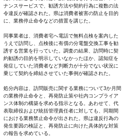
ナンスサービスで、勧誘方法や契約行為に複数の法
令違反が確認された。県は消費者被害の防止を目的
に、業務停止命令などの措置を講じた。
同事業者は、消費者宅へ電話で無料点検を案内した
うえで訪問し、点検後に有償の分電盤交換工事を勧
誘する営業を行っていた。調査の結果、訪問時に契
約勧誘の目的を明示していなかったほか、認知症を
発症していた消費者など判断力が十分でない状況に
乗じて契約を締結させていた事例が確認された。
処分内容は、訪問販売に関する業務について3か月間
の業務停止命令と、再発防止策や社内コンプライア
ンス体制の構築を求める指示となる。あわせて、代
表取締役および統括管理責任者に対しても、同期間
における業務禁止命令が出された。県は違反行為の
発生要因の検証と、再発防止に向けた具体的な対策
の報告を求めている。