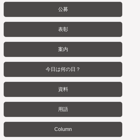
公募
表彰
案内
今日は何の日？
資料
用語
Column