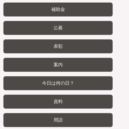
補助金
公募
表彰
案内
今日は何の日？
資料
用語