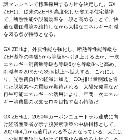
譲マンションで標準採用する方針を決定した。GX
ZEHは、従来のZEHを高度化した省エネ住宅基準
で、断熱性能や設備効率を一段と高めることで、快
適な居住環境を維持しながら大幅なエネルギー削減
を図る点が特徴となる。
GX ZEHは、外皮性能を強化し、断熱等性能等級を
ZEH基準の等級5から等級6へ引き上げるほか、一次
エネルギー消費量等級も等級6から等級8へと高め、
削減率を20％から35％以上へ拡大する。これによ
り、光熱費負担の軽減に加え、CO₂排出量削減を通
じた脱炭素への貢献が期待される。太陽光発電など
再生可能エネルギーの活用により、年間一次エネル
ギー消費量の収支ゼロを目指す点も特徴だ。
GX ZEHは、2050年カーボンニュートラル達成に向
け経済産業省が示す脱炭素政策の中核指標として、
2027年4月から適用される予定となっている。大京は
この制度開始に先駆けて標準化を進める方針で、本