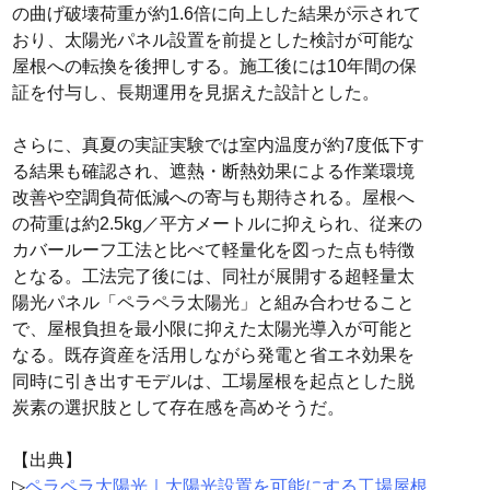
の曲げ破壊荷重が約1.6倍に向上した結果が示されて
おり、太陽光パネル設置を前提とした検討が可能な
屋根への転換を後押しする。施工後には10年間の保
証を付与し、長期運用を見据えた設計とした。
さらに、真夏の実証実験では室内温度が約7度低下す
る結果も確認され、遮熱・断熱効果による作業環境
改善や空調負荷低減への寄与も期待される。屋根へ
の荷重は約2.5kg／平方メートルに抑えられ、従来の
カバールーフ工法と比べて軽量化を図った点も特徴
となる。工法完了後には、同社が展開する超軽量太
陽光パネル「ペラペラ太陽光」と組み合わせること
で、屋根負担を最小限に抑えた太陽光導入が可能と
なる。既存資産を活用しながら発電と省エネ効果を
同時に引き出すモデルは、工場屋根を起点とした脱
炭素の選択肢として存在感を高めそうだ。
【出典】
▷
ペラペラ太陽光｜太陽光設置を可能にする工場屋根