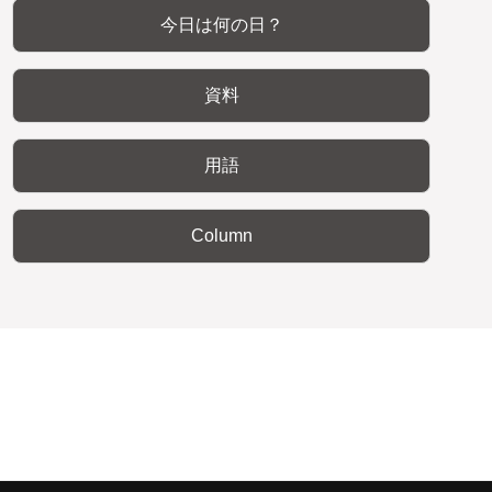
今日は何の日？
資料
用語
Column