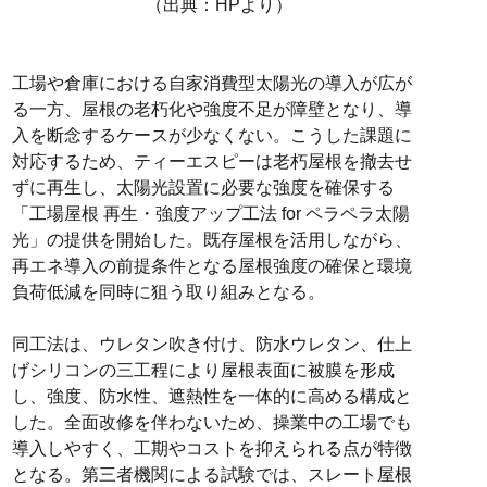
（出典：HPより）
工場や倉庫における自家消費型太陽光の導入が広が
る一方、屋根の老朽化や強度不足が障壁となり、導
入を断念するケースが少なくない。こうした課題に
対応するため、ティーエスピーは老朽屋根を撤去せ
ずに再生し、太陽光設置に必要な強度を確保する
「工場屋根 再生・強度アップ工法 for ペラペラ太陽
光」の提供を開始した。既存屋根を活用しながら、
再エネ導入の前提条件となる屋根強度の確保と環境
負荷低減を同時に狙う取り組みとなる。
同工法は、ウレタン吹き付け、防水ウレタン、仕上
げシリコンの三工程により屋根表面に被膜を形成
し、強度、防水性、遮熱性を一体的に高める構成と
した。全面改修を伴わないため、操業中の工場でも
導入しやすく、工期やコストを抑えられる点が特徴
となる。第三者機関による試験では、スレート屋根