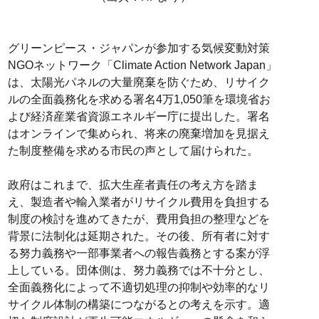
グリーンピース・ジャパンが参加する気候変動対策
NGOネットワーク「Climate Action Network Japan」
は、太陽光パネルの大量廃棄を防ぐため、リサイク
ルの全面義務化を求める署名4万1,050筆を環境省お
よび経済産業省資源エネルギー庁に提出した。署名
はオンラインで集められ、将来の廃棄増加を見据え
た制度整備を求める市民の声として届けられた。
政府はこれまで、拡大生産者責任の考え方を踏ま
え、製造者や輸入業者がリサイクル費用を負担する
制度の検討を進めてきたが、費用負担の整理などを
背景に法制化は延期された。その後、所有者に対す
る努力義務や一部事業者への報告義務とする案が浮
上している。団体側は、努力義務では不十分とし、
全面義務化によって不適切処理の抑制や効率的なリ
サイクル体制の構築につながるとの考えを示す。適