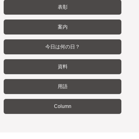
表彰
案内
今日は何の日？
資料
用語
Column