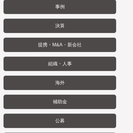
事例
決算
提携・M&A・新会社
組織・人事
海外
補助金
公募