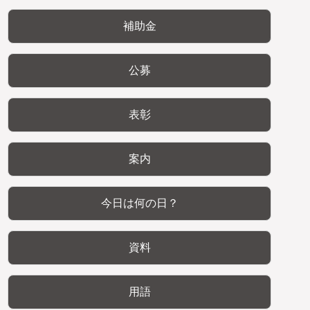
補助金
公募
表彰
案内
今日は何の日？
資料
用語