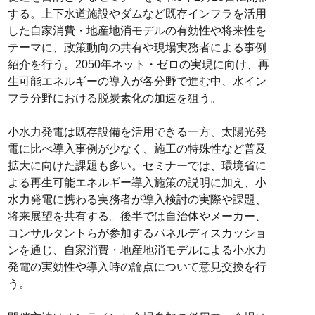
する。上下水道施設やダムなど既存インフラを活用
した自家消費・地産地消モデルの有効性や将来性を
テーマに、政策動向の共有や現場実務者による事例
紹介を行う。2050年ネット・ゼロの実現に向け、再
生可能エネルギーの導入が各分野で進む中、水イン
フラ分野における脱炭素化の加速を狙う。
小水力発電は既存設備を活用できる一方、太陽光発
電に比べ導入事例が少なく、施工の特殊性など普及
拡大に向けた課題も多い。セミナーでは、環境省に
よる再生可能エネルギー導入施策の説明に加え、小
水力発電に携わる実務者が導入検討の実際や課題、
将来展望を共有する。後半では自治体やメーカー、
コンサルタントらが参加するパネルディスカッショ
ンを通じ、自家消費・地産地消モデルによる小水力
発電の実効性や導入時の論点について意見交換を行
う。