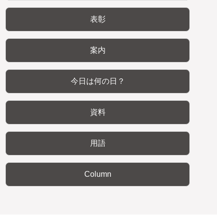
表彰
案内
今日は何の日？
資料
用語
Column