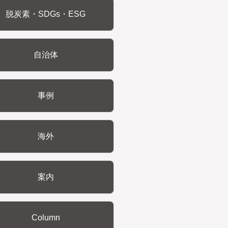
脱炭素・SDGs・ESG
自治体
事例
海外
案内
Column