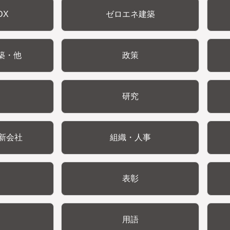
DX
ゼロエネ建築
築・他
政策
研究
新会社
組織・人事
表彰
用語