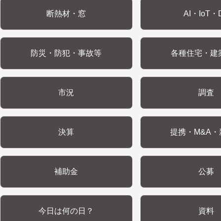
断熱材・窓
AI・IoT・
防災・防犯・事故等
各種住宅・建
市況
調査
決算
提携・M&A・
補助金
公募
今日は何の日？
資料