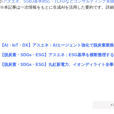
▷
アスエネ、SSBJ基準対応・TCFDなどコンサルティング実績2
※本記事は一次情報をもとに生成AIを活用した要約です。詳
【AI・IoT・DX】アスエネ：AIエージェント強化で脱炭素業
【脱炭素・SDGs・ESG】アスエネ：ESG基準を横断整理する
【脱炭素・SDGs・ESG】丸紅新電力、イオンディライト全
«