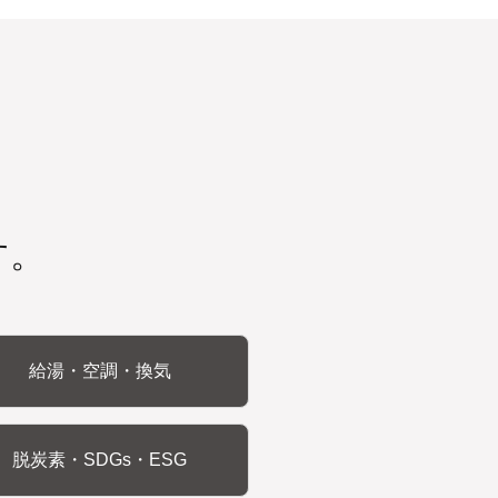
す。
給湯・空調・換気
脱炭素・SDGs・ESG