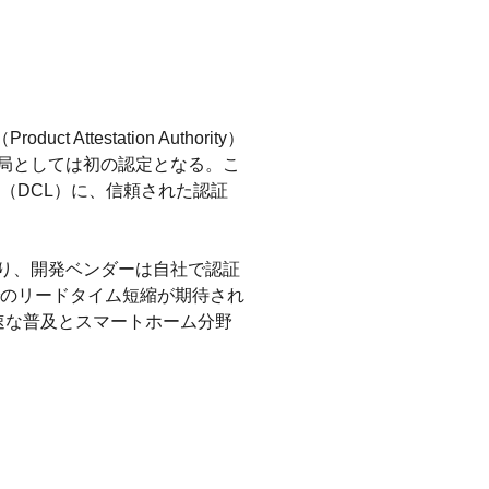
testation Authority）
証局としては初の認定となる。こ
ンス台帳（DCL）に、信頼された認証
より、開発ベンダーは自社で認証
のリードタイム短縮が期待され
迅速な普及とスマートホーム分野