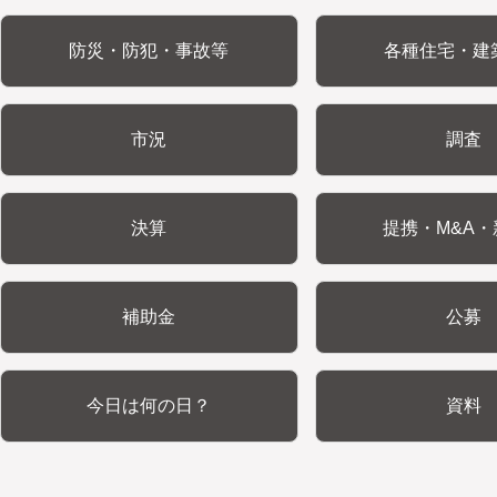
防災・防犯・事故等
各種住宅・建
市況
調査
決算
提携・M&A・
補助金
公募
今日は何の日？
資料