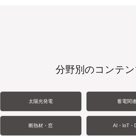
分野別のコンテン
太陽光発電
蓄電関
断熱材・窓
AI・IoT・