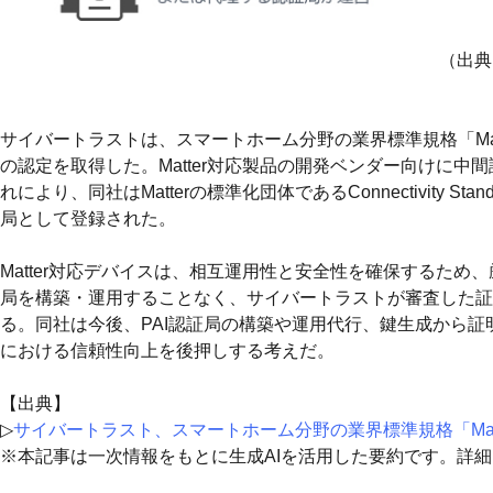
（出典
サイバートラストは、スマートホーム分野の業界標準規格「Matter」に対応する
の認定を取得した。Matter対応製品の開発ベンダー向けに
れにより、同社はMatterの標準化団体であるConnectivity 
局として登録された。
Matter対応デバイスは、相互運用性と安全性を確保するた
局を構築・運用することなく、サイバートラストが審査した証
る。同社は今後、PAI認証局の構築や運用代行、鍵生成から証
における信頼性向上を後押しする考えだ。
【出典】
▷
サイバートラスト、スマートホーム分野の業界標準規格「Mat
※本記事は一次情報をもとに生成AIを活用した要約です。詳