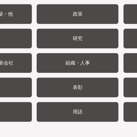
築・他
政策
研究
新会社
組織・人事
表彰
用語