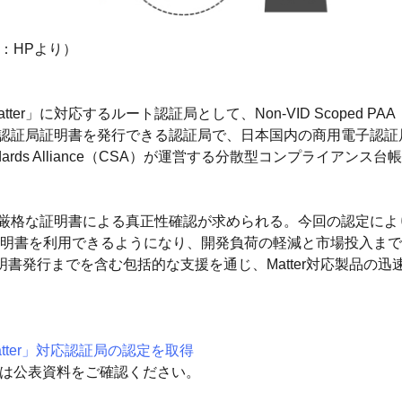
：HPより）
ルート認証局として、Non-VID Scoped PAA（Product At
中間認証局証明書を発行できる認証局で、日本国内の商用電子認
Standards Alliance（CSA）が運営する分散型コンプライア
め、厳格な証明書による真正性確認が求められる。今回の認定に
明書を利用できるようになり、開発負荷の軽減と市場投入まで
明書発行までを含む包括的な支援を通じ、Matter対応製品の
ter」対応認証局の認定を取得
細は公表資料をご確認ください。