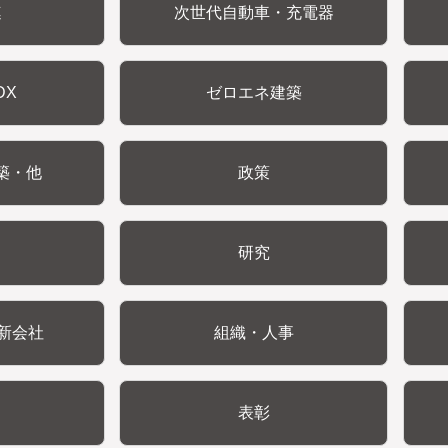
連
次世代自動車・充電器
DX
ゼロエネ建築
築・他
政策
研究
新会社
組織・人事
表彰