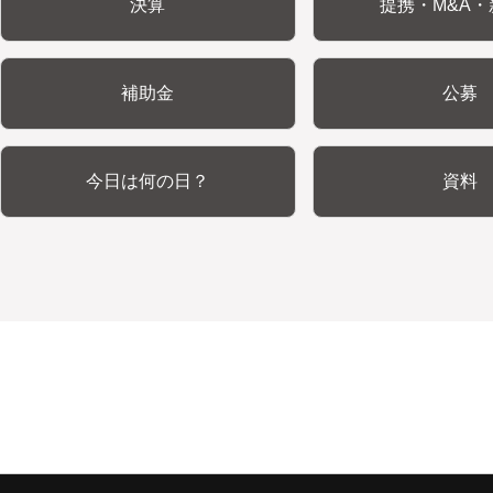
決算
提携・M&A・
補助金
公募
今日は何の日？
資料