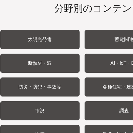
分野別のコンテン
太陽光発電
蓄電関
断熱材・窓
AI・IoT・
防災・防犯・事故等
各種住宅・建
市況
調査