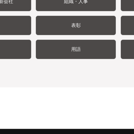
新会社
組織・人事
表彰
用語