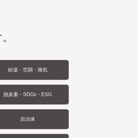
す。
給湯・空調・換気
脱炭素・SDGs・ESG
自治体