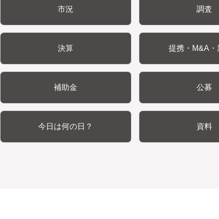
市況
調査
決算
提携・M&A・
補助金
公募
今日は何の日？
資料