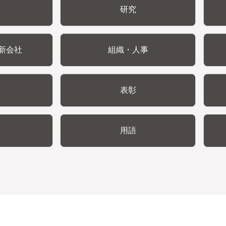
研究
新会社
組織・人事
表彰
用語