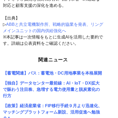
対応と顧客支援の深化を進める。
【出典】
▷
ABBと共立電機製作所、戦略的協業を発表、リング
メインユニットの国内供給強化へ
※本記事は一次情報をもとに生成AIを活用した要約で
す。詳細は公表資料をご確認ください。
関連ニュース
【蓄電関連】パス：蓄電池・DC用地事業を本格展開
【独自】データセンター最前線：AI・IoT・DX拡大
で賑わう注目株、急増する電力使用量と脱炭素化の
行方
【政策】経済産業省：FIP移行手続９月より迅速化、
マッチングプラットフォーム新設、活用促進へ勉強