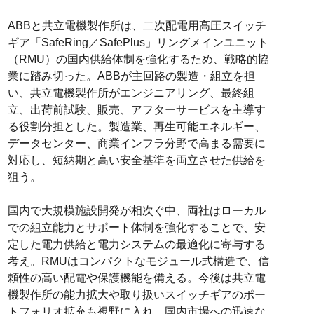
ABBと共立電機製作所は、二次配電用高圧スイッチ
ギア「SafeRing／SafePlus」リングメインユニット
（RMU）の国内供給体制を強化するため、戦略的協
業に踏み切った。ABBが主回路の製造・組立を担
い、共立電機製作所がエンジニアリング、最終組
立、出荷前試験、販売、アフターサービスを主導す
る役割分担とした。製造業、再生可能エネルギー、
データセンター、商業インフラ分野で高まる需要に
対応し、短納期と高い安全基準を両立させた供給を
狙う。
国内で大規模施設開発が相次ぐ中、両社はローカル
での組立能力とサポート体制を強化することで、安
定した電力供給と電力システムの最適化に寄与する
考え。RMUはコンパクトなモジュール式構造で、信
頼性の高い配電や保護機能を備える。今後は共立電
機製作所の能力拡大や取り扱いスイッチギアのポー
トフォリオ拡充も視野に入れ、国内市場への迅速な