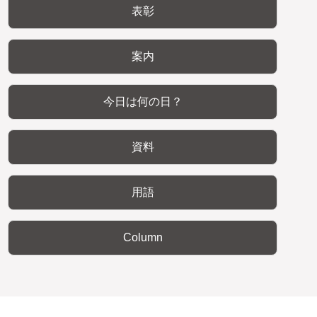
表彰
案内
今日は何の日？
資料
用語
Column