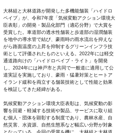
大林組と大林道路が開発した多機能舗装「ハイドロ
ペイブ」が、令和7年度「気候変動アクション環境大
臣表彰」の開発・製品化部門（適応分野）で大賞を
受賞した。車道部の透水性舗装と歩道部の湿潤舗装
を地中の導水管で結び、豪雨時の雨水流出を抑えな
がら路面温度の上昇を抑制するグリーンインフラ技
術として評価されたものといえる。2022年には軽交
通道路向けの「ハイドロペイブ・ライト」を開発
し、2024年には神戸市と共同で一般道に適用して公
道実証を実施しており、豪雨・猛暑対策とヒートア
イランド緩和を両立する舗装技術として性能と効果
を検証してきた経緯がある。
気候変動アクション環境大臣表彰は、気候変動の影
響を回避・軽減する技術や製品、サービスに取り組
む個人・団体を顕彰する制度であり、農林水産、自
然災害、水資源、自然生態系など幅広い分野が対象
となっている。今回の受賞を機に、大林組と大林道