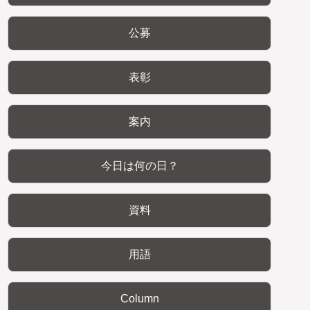
公募
表彰
案内
今日は何の日？
資料
用語
Column