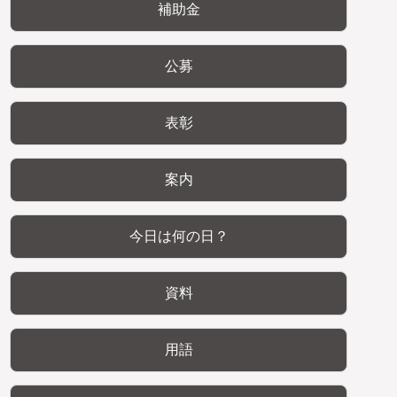
補助金
公募
表彰
案内
今日は何の日？
資料
用語