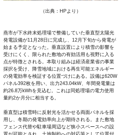
（出典：HPより）
燕市が下水終末処理場で整備していた垂直型太陽光
発電設備が11月28日に完成し、12月下旬から発電が
始まる予定となった。垂直設置により積雪の影響を
受けにくく、限られた敷地の有効活用も視野に入る
点が特徴とされる。本取り組みは経済産業省の事業
採択を受け、降雪地域における再生可能エネルギー
の発電効率を検証する位置づけにある。設備は620W
パネル392枚を用い、出力243.04kW、年間発電量は
約26.8万kWhを見込む。これは同処理場の電力使用
量約2か月分に相当する。
垂直型は積雪時に反射光を活かせる両面パネルを採
用し、冬期の発電効率向上が期待される。また敷地
フェンス代替や駐車場周辺など狭小スペースへの設
置が可能とされ、土地制約への対応策として位置付