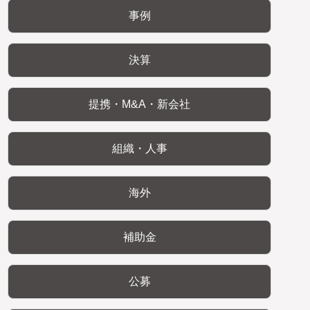
事例
決算
提携・M&A・新会社
組織・人事
海外
補助金
公募