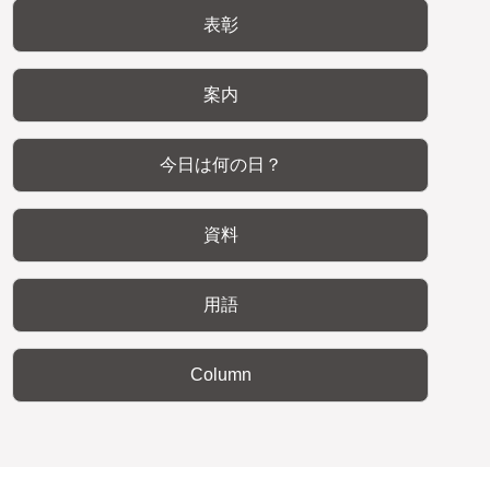
表彰
案内
今日は何の日？
資料
用語
Column