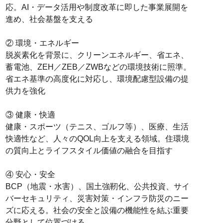
応。AI・データ活用や制度改革に即した事業展開を
進め、社会基盤を支える
② 環境・エネルギー
脱炭素化を背景に、クリーンエネルギー、省エネ、
蓄電池、ZEH／ZEB／ZWBなどの環境技術に照準。
省エネ基準の高度化に対応し、環境配慮型設備の提
供力を強化
③ 健康・快適
健康・スポーツ（テニス、ゴルフ等）、医療、生活
快適性など、人々のQOL向上を支える領域。住環境
の質向上とライフスタイル価値の融合を目指す
④ 安心・安全
BCP（地震・水害）、国土強靭化、公共投資、サイ
バーセキュリティ、災害対策・インフラ防災のニー
ズに応える。社会の安全と設備の機能性を結ぶ重要
分野として位置づける