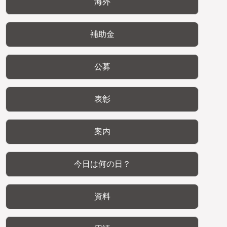
海外
補助金
公募
表彰
案内
今日は何の日？
資料