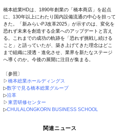
橋本総業HDは、1890年創業の「橋本商店」を起点
に、130年以上にわたり国内設備流通の中心を担って
きた。「新みらいPJ改革2025」が示すのは、変化を
恐れず未来を創造する企業へのアップデートと言え
る。これまでの成功の軌跡を「恐れず挑戦し続ける
こと」と語っていたが、築き上げてきた理念はどこ
まで組織に浸透・進化させ、業界を新たなステージ
へ導くのか。今後の展開に注目が集まる。
〔参照〕
▷
橋本総業ホールディングス
▷
数字で見る橋本総業グループ
▷
沿革
▷
東雲研修センター
▷
CHULALONGKORN BUSINESS SCHOOL
関連ニュース