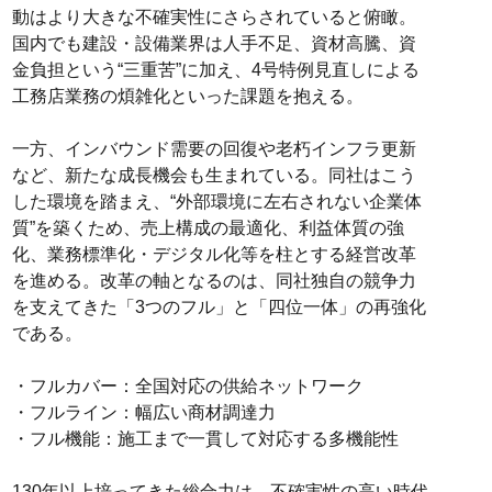
動はより大きな不確実性にさらされていると俯瞰。
国内でも建設・設備業界は人手不足、資材高騰、資
金負担という“三重苦”に加え、4号特例見直しによる
工務店業務の煩雑化といった課題を抱える。
一方、インバウンド需要の回復や老朽インフラ更新
など、新たな成長機会も生まれている。同社はこう
した環境を踏まえ、“外部環境に左右されない企業体
質”を築くため、売上構成の最適化、利益体質の強
化、業務標準化・デジタル化等を柱とする経営改革
を進める。改革の軸となるのは、同社独自の競争力
を支えてきた「3つのフル」と「四位一体」の再強化
である。
・フルカバー：全国対応の供給ネットワーク
・フルライン：幅広い商材調達力
・フル機能：施工まで一貫して対応する多機能性
130年以上培ってきた総合力は、不確実性の高い時代