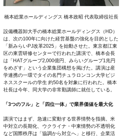
橋本総業ホールディングス 橋本政昭 代表取締役社長
設備機器卸大手の橋本総業ホールディングス（HD）
は、次の100年に向けた経営基盤の強化を目的とした
「新みらいPJ改革2025」を始動させた。東京都江東
区の東雲研修センターで行われた講演で、橋本会長
は「HATグループ2,000億円、みらいグループ1兆円
をめざす」という企業集団構想を掲げた。講演は産
学連携の一環でタイの名門チュラロンコン大学ビジ
ネススクールの学生 約50名を対象に行われた。橋本
社長は今年、同大学の非常勤講師に就任している。
「3つのフル」と「四位一体」で業界価値を最大化
講演ではまず、急速に変動する世界情勢を指摘。米
中対立の長期化、ウクライナ・中東情勢の不透明化
など国際秩序は「協調から対立へ」と移行、企業活