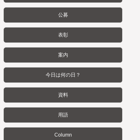
公募
表彰
案内
今日は何の日？
資料
用語
Column