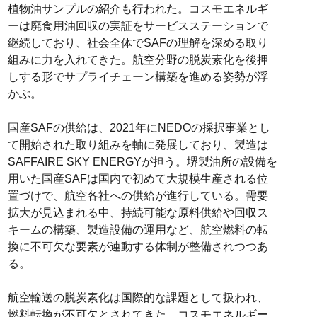
植物油サンプルの紹介も行われた。コスモエネルギ
ーは廃食用油回収の実証をサービスステーションで
継続しており、社会全体でSAFの理解を深める取り
組みに力を入れてきた。航空分野の脱炭素化を後押
しする形でサプライチェーン構築を進める姿勢が浮
かぶ。
国産SAFの供給は、2021年にNEDOの採択事業とし
て開始された取り組みを軸に発展しており、製造は
SAFFAIRE SKY ENERGYが担う。堺製油所の設備を
用いた国産SAFは国内で初めて大規模生産される位
置づけで、航空各社への供給が進行している。需要
拡大が見込まれる中、持続可能な原料供給や回収ス
キームの構築、製造設備の運用など、航空燃料の転
換に不可欠な要素が連動する体制が整備されつつあ
る。
航空輸送の脱炭素化は国際的な課題として扱われ、
燃料転換が不可欠とされてきた。コスモエネルギー