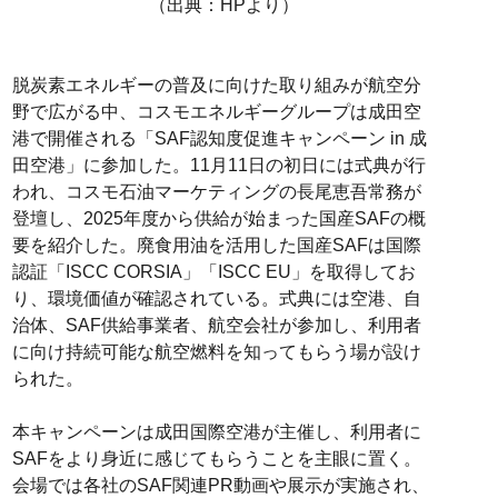
（出典：HPより）
脱炭素エネルギーの普及に向けた取り組みが航空分
野で広がる中、コスモエネルギーグループは成田空
港で開催される「SAF認知度促進キャンペーン in 成
田空港」に参加した。11月11日の初日には式典が行
われ、コスモ石油マーケティングの長尾恵吾常務が
登壇し、2025年度から供給が始まった国産SAFの概
要を紹介した。廃食用油を活用した国産SAFは国際
認証「ISCC CORSIA」「ISCC EU」を取得してお
り、環境価値が確認されている。式典には空港、自
治体、SAF供給事業者、航空会社が参加し、利用者
に向け持続可能な航空燃料を知ってもらう場が設け
られた。
本キャンペーンは成田国際空港が主催し、利用者に
SAFをより身近に感じてもらうことを主眼に置く。
会場では各社のSAF関連PR動画や展示が実施され、