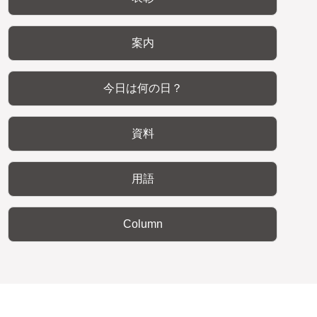
案内
今日は何の日？
資料
用語
Column