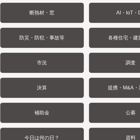
断熱材・窓
AI・IoT・
防災・防犯・事故等
各種住宅・建
市況
調査
決算
提携・M&A・
補助金
公募
今日は何の日？
資料