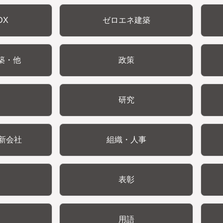
DX
ゼロエネ建築
築・他
政策
研究
新会社
組織・人事
表彰
用語