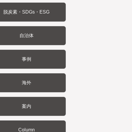
脱炭素・SDGs・ESG
自治体
事例
海外
案内
Column