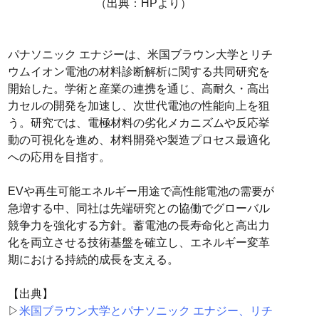
（出典：HPより）
パナソニック エナジーは、米国ブラウン大学とリチ
ウムイオン電池の材料診断解析に関する共同研究を
開始した。学術と産業の連携を通じ、高耐久・高出
力セルの開発を加速し、次世代電池の性能向上を狙
う。研究では、電極材料の劣化メカニズムや反応挙
動の可視化を進め、材料開発や製造プロセス最適化
への応用を目指す。
EVや再生可能エネルギー用途で高性能電池の需要が
急増する中、同社は先端研究との協働でグローバル
競争力を強化する方針。蓄電池の長寿命化と高出力
化を両立させる技術基盤を確立し、エネルギー変革
期における持続的成長を支える。
【出典】
▷
米国ブラウン大学とパナソニック エナジー、リチ