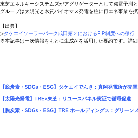
東芝エネルギーシステムズがアグリゲーターとして発電予測と
グループは太陽光と木質バイオマス発電を柱に再エネ事業を拡
【出典】
▷
タケエイソーラーパーク成田第２におけるFIP制度への移行
※本記事は一次情報をもとに生成AIを活用した要約です。詳
【脱炭素・SDGs・ESG】タケエイでんき：真岡発電所が売
【太陽光発電】TRE×東芝：リユースパネル実証で循環促進
【脱炭素・SDGs・ESG】TRE ホールディングス：グリー