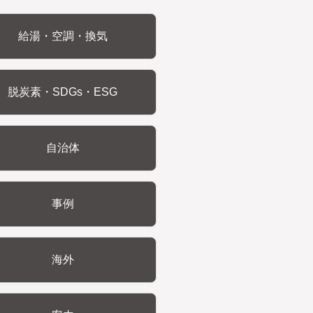
給湯・空調・換気
脱炭素・SDGs・ESG
自治体
事例
海外