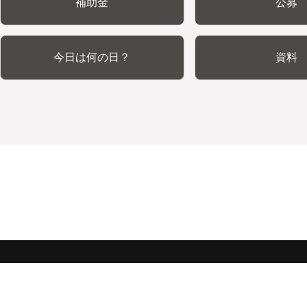
補助金
公募
今日は何の日？
資料
みんな