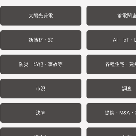
太陽光発電
蓄電関
断熱材・窓
AI・IoT・
防災・防犯・事故等
各種住宅・建
市況
調査
決算
提携・M&A・