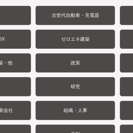
連
次世代自動車・充電器
DX
ゼロエネ建築
築・他
政策
研究
新会社
組織・人事