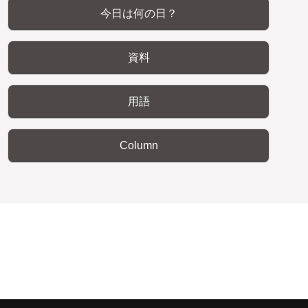
今日は何の日？
資料
用語
Column