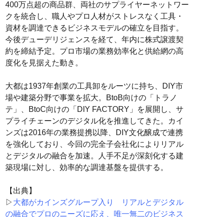
400万点超の商品群、両社のサプライヤーネットワー
クを統合し、職人やプロ人材がストレスなく工具・
資材を調達できるビジネスモデルの確立を目指す。
今後デューデリジェンスを経て、年内に株式譲渡契
約を締結予定。プロ市場の業務効率化と供給網の高
度化を見据えた動き。
大都は1937年創業の工具卸をルーツに持ち、DIY市
場や建築分野で事業を拡大。BtoB向けの「トラノ
テ」、BtoC向けの「DIY FACTORY」を展開し、サ
プライチェーンのデジタル化を推進してきた。カイ
ンズは2016年の業務提携以降、DIY文化醸成で連携
を強化しており、今回の完全子会社化によりリアル
とデジタルの融合を加速。人手不足が深刻化する建
築現場に対し、効率的な調達基盤を提供する。
【出典】
▷
大都がカインズグループ入り リアルとデジタル
の融合でプロのニーズに応え、唯一無二のビジネス