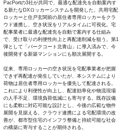
PacPortの3社が共同で、最適な配達先を自動案内す
る新たなDXロッカーシステムを開発した。共用宅配
ロッカーと住戸玄関前の居住者専用ロッカーをクラ
ウド連携し、空き状況をリアルタイムに可視化。宅
配事業者に最適な配達先を自動で案内する仕組み
で、受け取りの利便性向上と再配達削減を狙う。第1
弾として「パークコート北青山」に導入済みで、今
後開発する新築マンションにも順次展開する。
従来、専用ロッカーの空き状況を宅配事業者が把握
できず再配達が発生していたが、本システムにより
荷物は居住者専用ロッカーを優先して配達される。
これにより利便性が向上し、配達効率化や物流現場
の人手不足、環境負荷低減にも寄与する。既存設備
にも柔軟に対応可能な設計とし、今後の広範な物件
展開を見据える。クラウド連携による宅配環境の改
善が、都市型住宅のインフラ整備と持続可能な社会
の構築に寄与することが期待される。