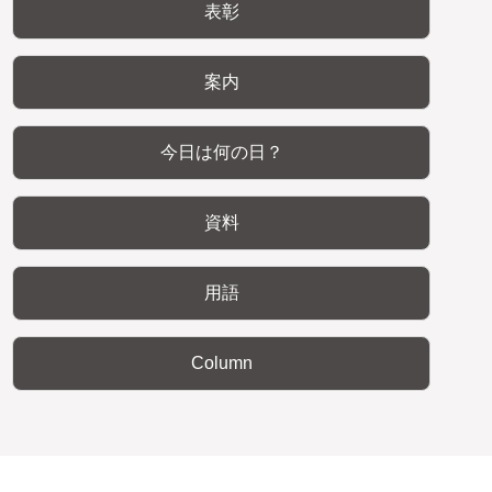
表彰
案内
今日は何の日？
資料
用語
Column