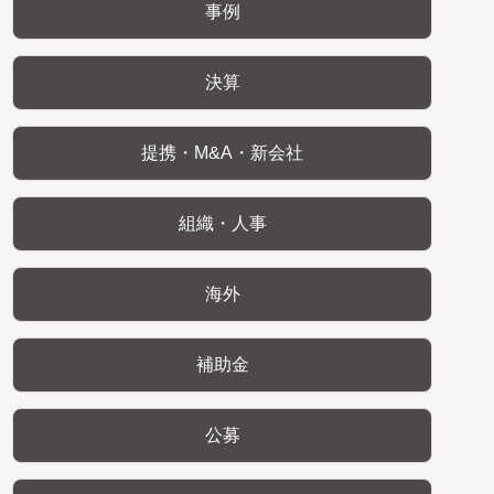
事例
決算
提携・M&A・新会社
組織・人事
海外
補助金
公募