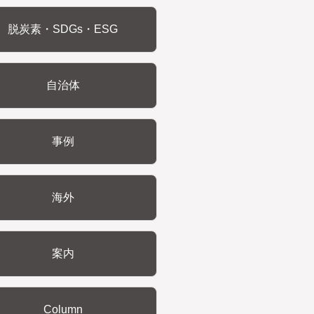
脱炭素・SDGs・ESG
自治体
事例
海外
案内
Column