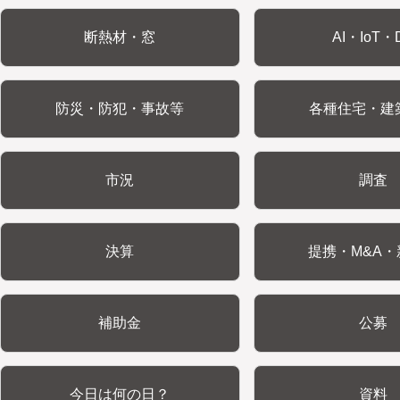
断熱材・窓
AI・IoT・
防災・防犯・事故等
各種住宅・建
市況
調査
決算
提携・M&A・
補助金
公募
今日は何の日？
資料