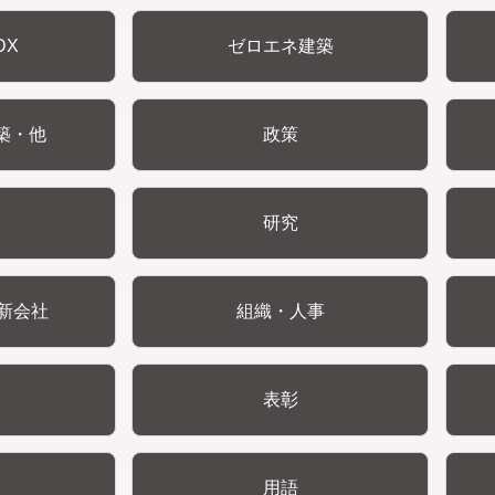
DX
ゼロエネ建築
築・他
政策
研究
新会社
組織・人事
表彰
用語