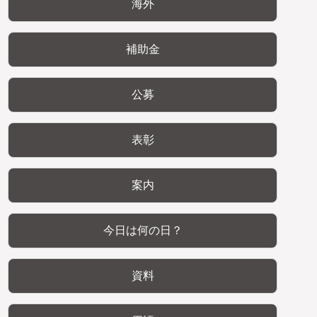
海外
補助金
公募
表彰
案内
今日は何の日？
資料